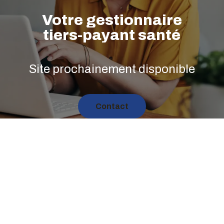
Skip
to
Votre
gestionnaire
main
tiers-payant
santé
content
Site prochainement disponible
C
o
n
t
a
c
t